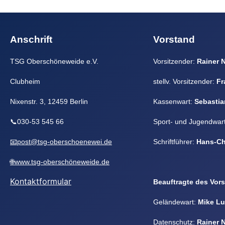
Anschrift
Vorstand
TSG Oberschöneweide e.V.
Vorsitzender:
Rainer 
Clubheim
stellv. Vorsitzender:
Fr
Nixenstr. 3, 12459 Berlin
Kassenwart:
Sebastia
📞030-53 545 66
Sport- und Jugendwar
📧post@tsg-oberschoenewei.de
Schriftführer:
Hans-Ch
🌐www.tsg-oberschöneweide.de
Kontaktformular
Beauftragte des Vor
Geländewart:
Mike L
Datenschutz:
Rainer 