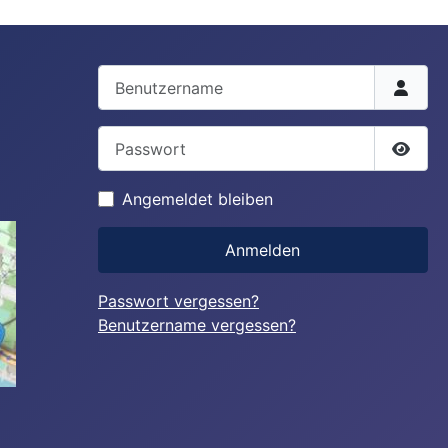
Benutzername
Passwort
Passw
Angemeldet bleiben
Anmelden
Passwort vergessen?
Benutzername vergessen?