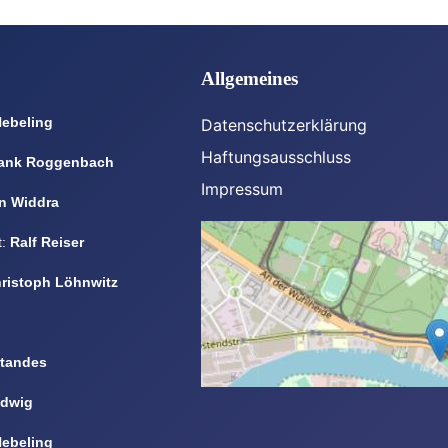
Allgemeines
Nebeling
Datenschutzerklärung
Haftungsausschluss
ank Roggenbach
Impressum
n Widdra
t:
Ralf Reiser
ristoph Löhnwitz
standes
udwig
Nebeling