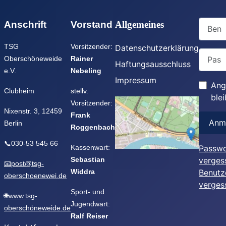
Benutz
Anschrift
Vorstand
Allgemeines
TSG
Vorsitzender:
Datenschutzerklärung
Passwo
Oberschöneweide
Rainer
Haftungsausschluss
e.V.
Nebeling
Impressum
Ang
Clubheim
stellv.
ble
Vorsitzender:
Nixenstr. 3, 12459
Frank
Anm
Berlin
Roggenbach
📞030-53 545 66
Kassenwart:
Passwo
Sebastian
verges
📧post@tsg-
Widdra
Benutz
oberschoenewei.de
verges
Sport- und
🌐www.tsg-
Jugendwart:
oberschöneweide.de
Ralf Reiser