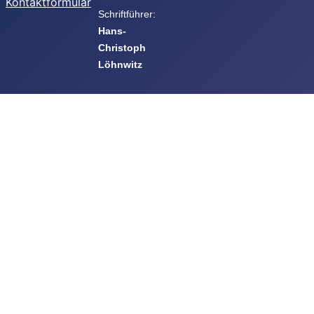
Kontaktformular
Schriftführer:
Hans-
Christoph
Löhnwitz
Beauftragte
des
Vorstandes
Geländewart:
Mike Ludwig
Datenschutz:
Rainer
Nebeling