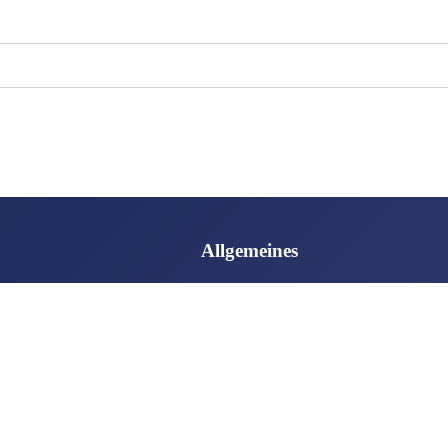
Allgemeines
Nebeling
Datenschutzerklärung
Haftungsausschluss
ank Roggenbach
Impressum
n Widdra
t:
Ralf Reiser