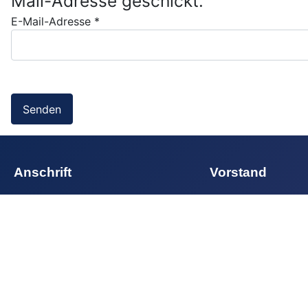
Mail-Adresse geschickt.
E-Mail-Adresse
*
Senden
Anschrift
Vorstand
TSG Oberschöneweide e.V.
Vorsitzender:
Rainer 
Clubheim
stellv. Vorsitzender:
Fr
Nixenstr. 3, 12459 Berlin
Kassenwart:
Sebastia
📞030-53 545 66
Sport- und Jugendwar