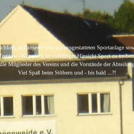
ichkeit,
auf unserer sehr gut ausgestatteten Sportanlage sow
Treptow / Köpenick in vielfältiger Hinsicht Sport zu treiben
die Mitglieder des Vereins und die Vorstände der Abteilun
Viel Spaß beim Stöbern und - bis bald ...?!