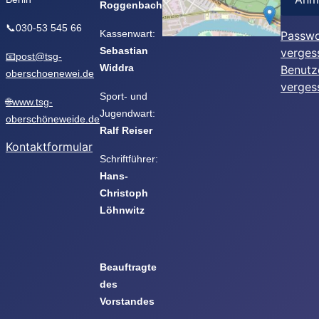
Roggenbach
📞030-53 545 66
Kassenwart:
Passwo
Sebastian
verges
📧post@tsg-
Widdra
Benutz
oberschoenewei.de
verges
Sport- und
🌐www.tsg-
Jugendwart:
oberschöneweide.de
Ralf Reiser
Kontaktformular
Schriftführer:
Hans-
Christoph
Löhnwitz
Beauftragte
des
Vorstandes