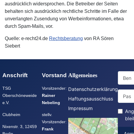
ausdrücklich widersprochen. Die Betreiber der Seiten
behalten sich ausdrücklich rechtliche Schritte im Falle der
unverlangten Zusendung von Werbeinformationen, etwa
durch Spam-Mails, vor.
Quelle: e-recht24.de
Rechtsberatung
von RA Sören
Siebert
Benutz
Anschrift
Vorstand
Allgemeines
TSG
Vorsitzender:
Datenschutzerklärung
Passwo
Oberschöneweide
Rainer
Haftungsausschluss
e.V.
Nebeling
Impressum
Ang
Clubheim
stellv.
ble
Vorsitzender:
Nixenstr. 3, 12459
Frank
Anm
Berlin